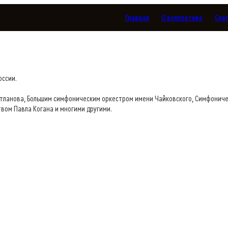
Главная
О коллективе
Сер
оссии.
тланова, Большим симфоническим оркестром имени Чайковского, Симфониче
вом Павла Когана и многими другими.