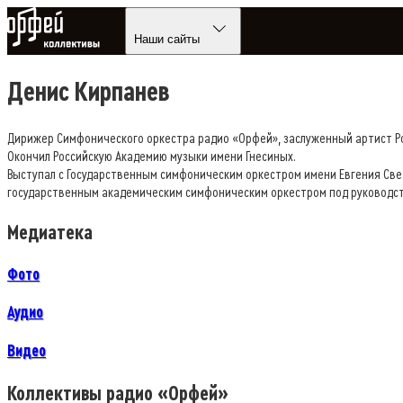
Коллективы Орфей
Наши сайты
Денис Кирпанев
Дирижер Симфонического оркестра радио «Орфей», заслуженный артист Р
Окончил Российскую Академию музыки имени Гнесиных.
Выступал с Государственным симфоническим оркестром имени Евгения Све
государственным академическим симфоническим оркестром под руководст
Медиатека
Фото
Аудио
Видео
Коллективы радио «Opфей»