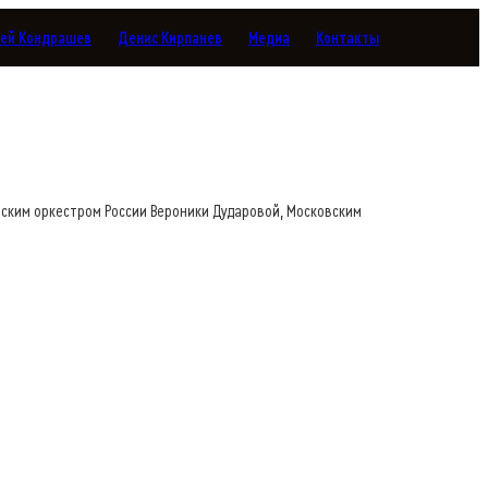
гей Кондрашев
Денис Кирпанев
Медиа
Контакты
ским оркестром России Вероники Дударовой, Московским