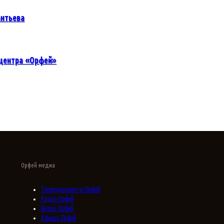
антьева
иоцентра «Орфей»
Орфей медиа
Телерадиоцентр Орфей
Радио Орфей
Видео Орфей
Афиша Орфей